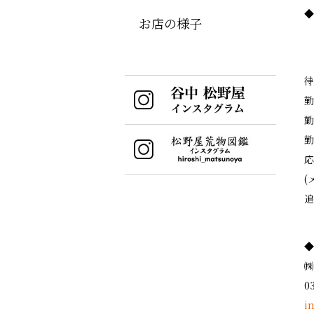
◆
お店の様子
待
勤
勤
勤
応
(
追
◆
㈱
0
i