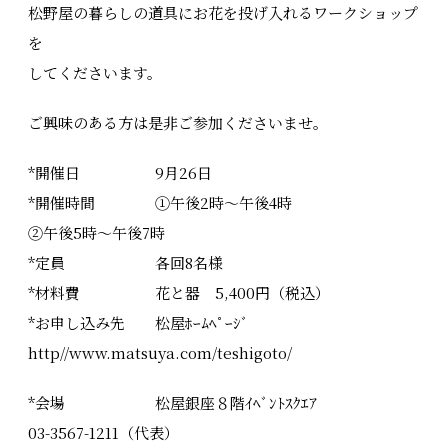
松野屋の暮らしの道具にお花を投げ入れるワークショップ
を
してくださいます。
ご興味のある方は是非ご参加くださいませ。
*開催日 9月26日
*開催時間 ①午後2時～午後4時
②午後5時～午後7時
*定員 各回8名様
*材料費 花と器 5,400円（税込）
*お申し込み先 松屋ﾎｰﾑﾍﾟｰｼﾞ
http//www.matsuya.com/teshigoto/
*会場 松屋銀座８階ｲﾍﾞﾝﾄｽｸｴｱ
03-3567-1211（代表）