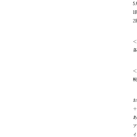
5
1
2
＜
各
＜
税
お
＋
あ
ア
イ