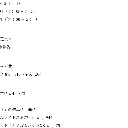
月13日（日）
回目/11：00～12：30
回目/14：00～15：30
定員＞
回5名
材料費＞
込￥5，616～￥6，264
花代￥4，320
らもの道具代（器代）
ルマイトざる22cm ￥1，944
ンドネシアゴムバケツXS ￥1，296