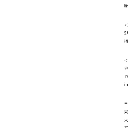
籐
＜
5
締
＜
谷
T
i
〒
東
火
平