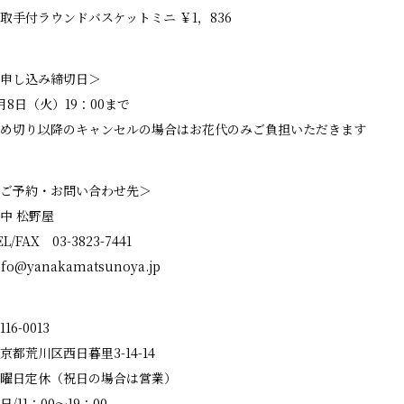
取手付ラウンドバスケットミニ ￥1，836
申し込み締切日＞
月8日（火）19：00まで
め切り以降のキャンセルの場合はお花代のみご負担いただきます
ご予約・お問い合わせ先＞
中 松野屋
EL/FAX 03-3823-7441
nfo@yanakamatsunoya.jp
116-0013
京都荒川区西日暮里3-14-14
曜日定休（祝日の場合は営業）
日/11：00～19：00